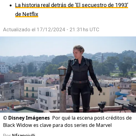
La historia real detrás de ‘El secuestro de 1993’
de Netflix
Actualizado el
17/12/2024 - 21:31hs UTC
©
Disney Imágenes
Por qué la escena post-créditos de
Black Widow es clave para dos series de Marvel
Por
Nfranciulli