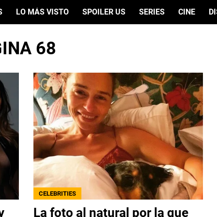
S
LO MÁS VISTO
SPOILER US
SERIES
CINE
D
GINA 68
CELEBRITIES
y
La foto al natural por la que