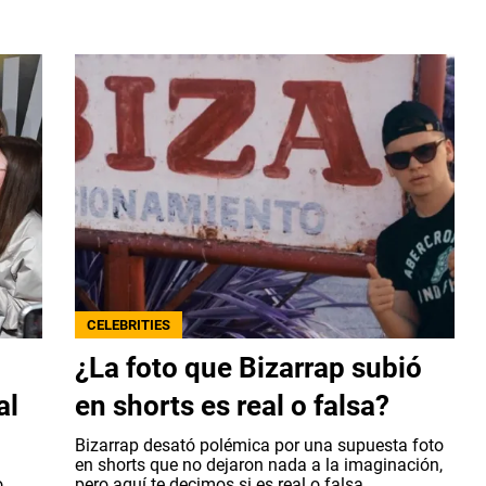
CELEBRITIES
¿La foto que Bizarrap subió
al
en shorts es real o falsa?
Bizarrap desató polémica por una supuesta foto
en shorts que no dejaron nada a la imaginación,
o
pero aquí te decimos si es real o falsa.