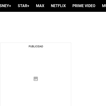
ISNEY+
STAR+
MAX
NETFLIX
PRIME VIDEO
M