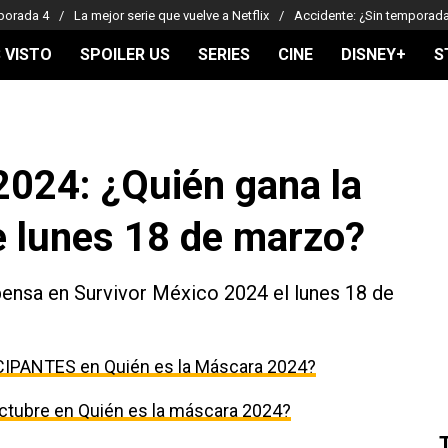
porada 4
La mejor serie que vuelve a Netflix
Accidente: ¿Sin temporad
 VISTO
SPOILER US
SERIES
CINE
DISNEY+
S
2024: ¿Quién gana la
 lunes 18 de marzo?
ensa en Survivor México 2024 el lunes 18 de
CIPANTES en Quién es la Máscara 2024?
ctubre en Quién es la máscara 2024?