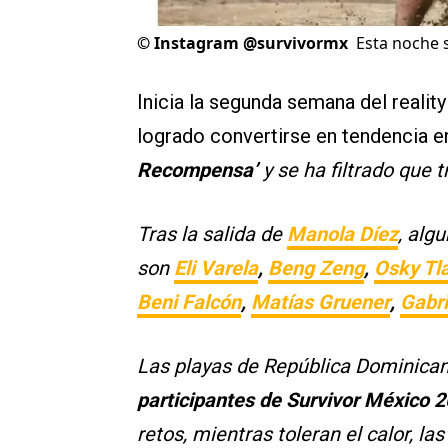
©
Instagram @survivormx
Esta noche 
Inicia la segunda semana del reality
logrado convertirse en tendencia e
Recompensa’
y se ha filtrado que 
Tras la salida de
Manola Díez
, alg
son
Eli Varela
,
Beng Zeng
,
Osky Tl
Beni Falcón
,
Matías Gruener
,
Gabri
Las playas de República Dominicana
participantes de Survivor México 
retos, mientras toleran el calor, 