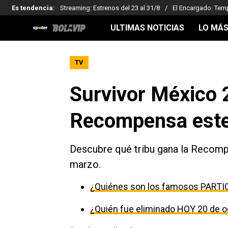
Es tendencia
:
Streaming: Estrenos del 23 al 31/8
El Encargado: Tem
ULTIMAS NOTICIAS
LO MÁS
TV
Survivor México 
Recompensa este
Descubre qué tribu gana la Recomp
marzo.
¿Quiénes son los famosos PARTI
¿Quién fue eliminado HOY 20 de o