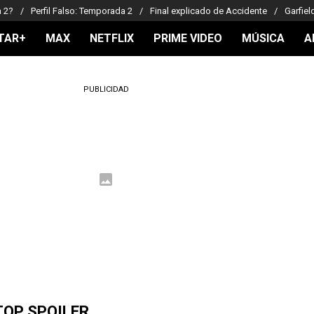
a 2?
Perfil Falso: Temporada 2
Final explicado de Accidente
Garfiel
TAR+
MAX
NETFLIX
PRIME VIDEO
MÚSICA
A
PUBLICIDAD
TOP SPOILER