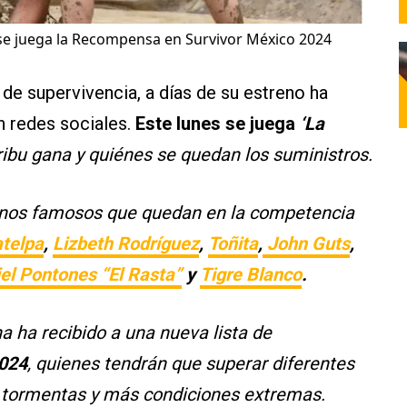
se juega la Recompensa en Survivor México 2024
 de supervivencia, a días de su estreno ha
n redes sociales.
Este lunes se juega
‘La
tribu gana y quiénes se quedan los suministros.
unos famosos que quedan en la competencia
atelpa
,
Lizbeth Rodríguez
,
Toñita
,
John Guts
,
el Pontones “El Rasta”
y
Tigre Blanco
.
 ha recibido a una nueva lista de
2024
, quienes tendrán que superar diferentes
las tormentas y más condiciones extremas.