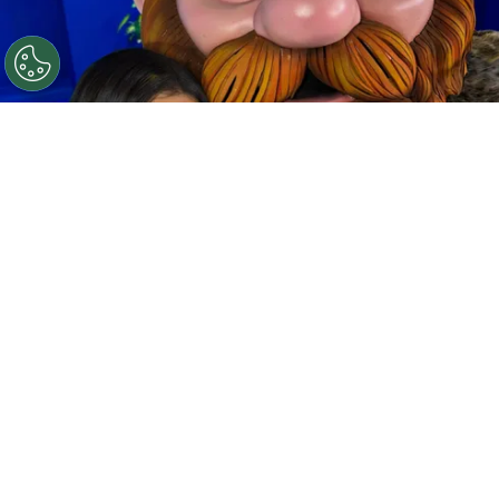
¿Quién fue eliminado HOY 27 de octubre en Quién es la
máscara 2024?
Por
Jacqueline Arteaga
Este domingo se vivió el segundo episodio de
la
nueva temporada de
¿Quién es la máscara?
,
un personaje tuvo que decir adiós a su sueño de
convertirse en el ganador. Toma nota de quién