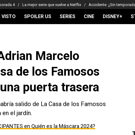
porada 4
La mejor serie que vuelve a Netflix
Accidente: ¿Sin temporad
 VISTO
SPOILER US
SERIES
CINE
DISNEY+
S
 Adrian Marcelo
asa de los Famosos
una puerta trasera
habría salido de La Casa de los Famosos
en el jardín.
CIPANTES en Quién es la Máscara 2024?