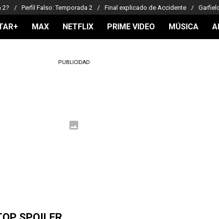
a 2?
Perfil Falso: Temporada 2
Final explicado de Accidente
Garfiel
TAR+
MAX
NETFLIX
PRIME VIDEO
MÚSICA
A
PUBLICIDAD
TOP SPOILER