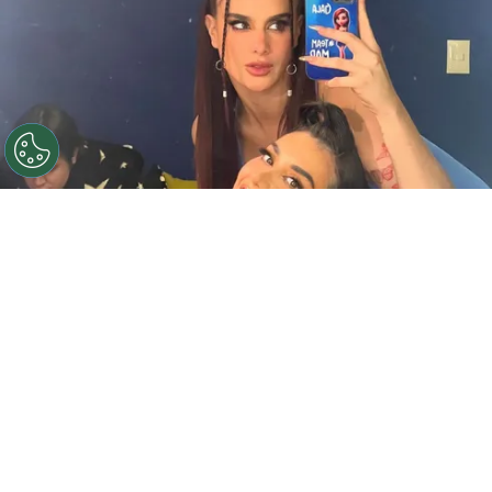
©
Gala Montes - Instagram
Gala y Karime mantendrán
su relación, pero solo como amigas.
Por
Jonathan Hernandez
Desde que estaban dentro de
La Casa de los
Famosos México
,
Gala y Karime
se convirtieron