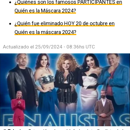
¿Quiénes son los famosos PARTICIPANTES en
Quién es la Máscara 2024?
¿Quién fue eliminado HOY 20 de octubre en
Quién es la máscara 2024?
Actualizado el
25/09/2024 - 08:36hs UTC