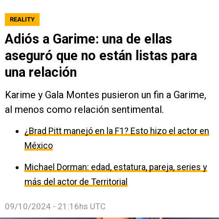
REALITY
Adiós a Garime: una de ellas
aseguró que no están listas para
una relación
Karime y Gala Montes pusieron un fin a Garime,
al menos como relación sentimental.
¿Brad Pitt manejó en la F1? Esto hizo el actor en
México
Michael Dorman: edad, estatura, pareja, series y
más del actor de Territorial
09/10/2024 - 21:16hs UTC