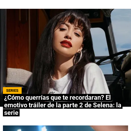
QUIENES SOMOS
|
STAFF
|
CONTACTO
|
Escribe en Spoiler
Términos y Condiciones
Políticas de Privacidad
Política Editorial
Ad Choices
Bolavip, al igual que Futbol Sites, es una
compañía perteneciente a Better Collective.
Todos los derechos reservados.
SERIES
¿Cómo querrías que te recordaran? El
emotivo tráiler de la parte 2 de Selena: la
serie