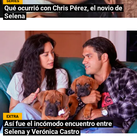
SERIES
Qué ocurrió con Chris Pérez, el novio de
NETFLIX
Selena
PRIME VIDEO
APPLE TV+
MÚSICA
CELEBRITIES
PASATIEMPOS
INFLUENCERS
SPOILER US
EXTRA
Así fue el incómodo encuentro entre
Selena y Verónica Castro