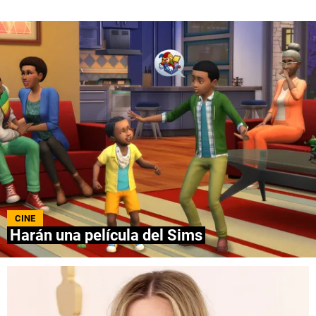
QUIENES SOMOS
|
STAFF
|
CONTACTO
|
Escribe en Spoiler
Términos y Condiciones
Políticas de Privacidad
Política Editorial
Ad Choices
Bolavip, al igual que Futbol Sites, es una
compañía perteneciente a Better Collective.
Todos los derechos reservados.
CINE
Harán una película del Sims