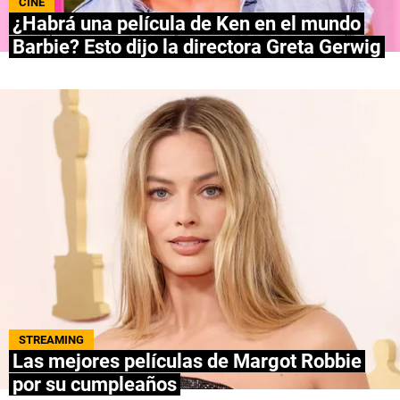
CINE
¿Habrá una película de Ken en el mundo
NETFLIX
Barbie? Esto dijo la directora Greta Gerwig
PRIME VIDEO
APPLE TV+
MÚSICA
CELEBRITIES
PASATIEMPOS
INFLUENCERS
SPOILER US
STREAMING
Las mejores películas de Margot Robbie
por su cumpleaños