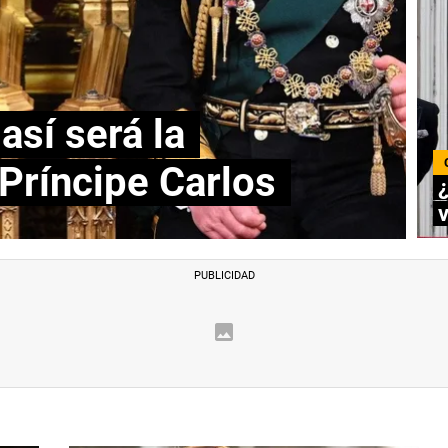
 así será la
Príncipe Carlos
¿
v