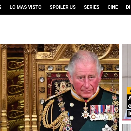
S
LO MÁS VISTO
SPOILER US
SERIES
CINE
D
A
e
I