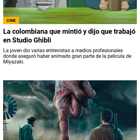
QUIENES SOMOS
|
STAFF
|
CONTACTO
|
CINE
Escribe en Spoiler
La colombiana que mintió y dijo que trabajó
en Studio Ghibli
Términos y Condiciones
Políticas de Privacidad
La joven dio varias entrevistas a medios profesionales
donde aseguró haber animado gran parte de la película de
Política Editorial
Ad Choices
Miyazaki.
Bolavip, al igual que Futbol Sites, es una
compañía perteneciente a Better Collective.
Todos los derechos reservados.