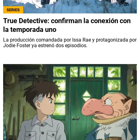
NETFLIX
SERIES
True Detective: confirman la conexión con
PRIME VIDEO
la temporada uno
La producción comandada por Issa Rae y protagonizada por
APPLE TV+
Jodie Foster ya estrenó dos episodios.
MÚSICA
CELEBRITIES
PASATIEMPOS
INFLUENCERS
SPOILER US