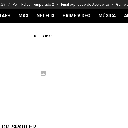
a 2?
Perfil Falso: Temporada 2
Final explicado de Accidente
Garfiel
TAR+
MAX
NETFLIX
PRIME VIDEO
MÚSICA
A
PUBLICIDAD
TOP SPOILER