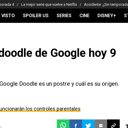
porada 4
La mejor serie que vuelve a Netflix
Accidente: ¿Sin temporad
 VISTO
SPOILER US
SERIES
CINE
DISNEY+
S
 doodle de Google hoy 9
Google Doodle es un postre y cuál es su origen.
uncionarán los controles parentales