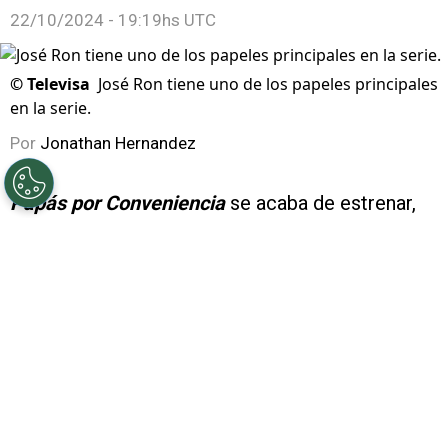
22/10/2024 - 19:19hs UTC
©
Televisa
José Ron tiene uno de los papeles principales
en la serie.
Por
Jonathan Hernandez
Papás por Conveniencia
se acaba de estrenar,
apelando a la nostalgia de los jóvenes que
crecieron con estrellas infantiles, por eso, te
decimos
quiénes están en el reparto de la
telenovela.
PUBLICIDAD