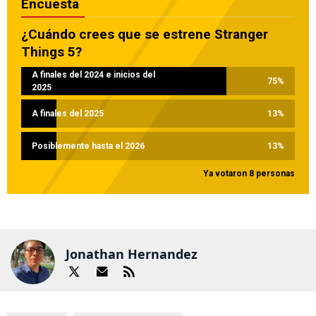
Encuesta
¿Cuándo crees que se estrene Stranger
Things 5?
A finales del 2024 e inicios del
75
%
2025
A finales del 2025
13
%
Posiblemente hasta el 2026
13
%
Ya votaron 8 personas
Jonathan Hernandez