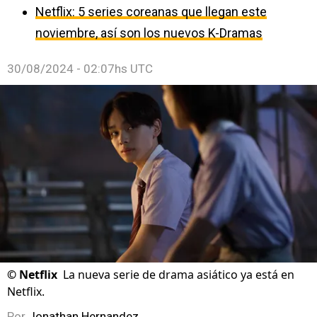
Netflix: 5 series coreanas que llegan este
noviembre, así son los nuevos K-Dramas
30/08/2024 - 02:07hs UTC
©
Netflix
La nueva serie de drama asiático ya está en
Netflix.
Por
Jonathan Hernandez