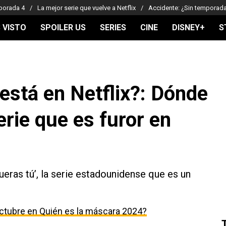
porada 4
La mejor serie que vuelve a Netflix
Accidente: ¿Sin temporad
 VISTO
SPOILER US
SERIES
CINE
DISNEY+
S
 está en Netflix?: Dónde
erie que es furor en
ueras tú’, la serie estadounidense que es un
ctubre en Quién es la máscara 2024?