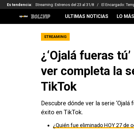
Es tendencia
:
Streaming: Estrenos del 23 al 31/8
El Encargado: Tem
ULTIMAS NOTICIAS
LO MÁS
STREAMING
¿‘Ojalá fueras tú’
ver completa la s
TikTok
Descubre dónde ver la serie ‘Ojalá f
éxito en TikTok.
¿Quién fue eliminado HOY 27 de o