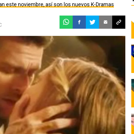
egan este noviembre, así son los nuevos K-Dramas
C