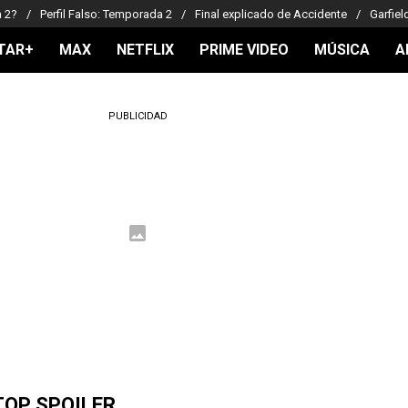
a 2?
Perfil Falso: Temporada 2
Final explicado de Accidente
Garfiel
TAR+
MAX
NETFLIX
PRIME VIDEO
MÚSICA
A
PUBLICIDAD
TOP SPOILER