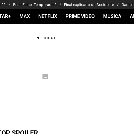
a 2?
Perfil Falso: Temporada 2
Final explicado de Accidente
Garfiel
TAR+
MAX
NETFLIX
PRIME VIDEO
MÚSICA
A
PUBLICIDAD
TOP SPOILER