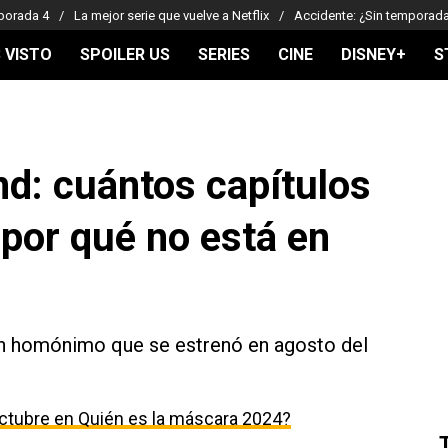
porada 4
La mejor serie que vuelve a Netflix
Accidente: ¿Sin temporad
 VISTO
SPOILER US
SERIES
CINE
DISNEY+
S
d: cuántos capítulos
 por qué no está en
on homónimo que se estrenó en agosto del
ctubre en Quién es la máscara 2024?