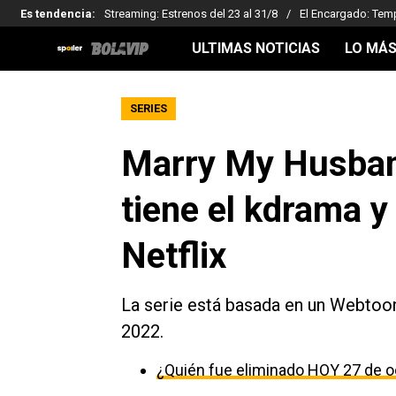
Es tendencia
:
Streaming: Estrenos del 23 al 31/8
El Encargado: Tem
ULTIMAS NOTICIAS
LO MÁS
SERIES
Marry My Husban
tiene el kdrama y
Netflix
La serie está basada en un Webto
2022.
¿Quién fue eliminado HOY 27 de o