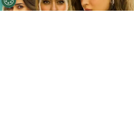
©
Netflix
Doble fortaleza en Netflix
Por
Jacqueline Arteaga
Una nueva cinta de suspenso romántico acaba
de llegar a la plataforma y ya está causando
furor, se trata de la
producción hindú ‘Doble
fortaleza’ en Netflix
, descubre
de qué trata
y
quiénes son los
actores y personajes que
integran el reparto.