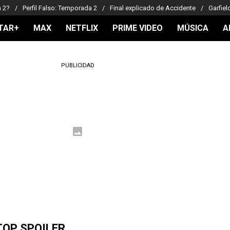
a 2?
Perfil Falso: Temporada 2
Final explicado de Accidente
Garfiel
TAR+
MAX
NETFLIX
PRIME VIDEO
MÚSICA
A
PUBLICIDAD
TOP SPOILER