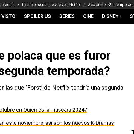
porada 4
La mejor serie que vuelve a Netflix
Accidente: ¿Sin temporad
 VISTO
SPOILER US
SERIES
CINE
DISNEY+
S
ie polaca que es furor
á segunda temporada?
 las que ‘Forst’ de Netflix tendría una segunda
ctubre en Quién es la máscara 2024?
egan este noviembre, así son los nuevos K-Dramas