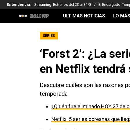
Es tendencia
:
Streaming: Estrenos del 23 al 31/8
El Encargado: Tem
ULTIMAS NOTICIAS
LO MÁS
SERIES
‘Forst 2’: ¿La ser
en Netflix tendr
Descubre cuáles son las razones por
temporada
¿Quién fue eliminado HOY 27 de o
Netflix: 5 series coreanas que ll