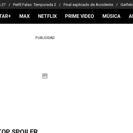
a 2?
Perfil Falso: Temporada 2
Final explicado de Accidente
Garfiel
TAR+
MAX
NETFLIX
PRIME VIDEO
MÚSICA
A
PUBLICIDAD
TOP SPOILER