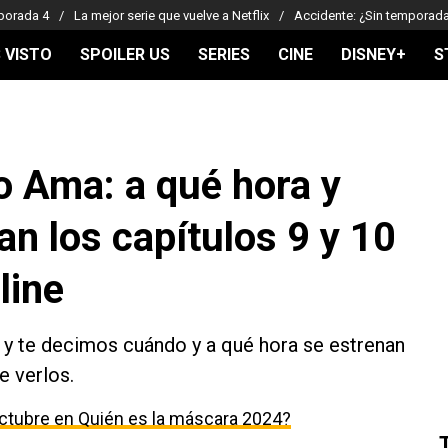
porada 4
La mejor serie que vuelve a Netflix
Accidente: ¿Sin temporad
 VISTO
SPOILER US
SERIES
CINE
DISNEY+
S
o Ama: a qué hora y
n los capítulos 9 y 10
line
 y te decimos cuándo y a qué hora se estrenan
e verlos.
ctubre en Quién es la máscara 2024?