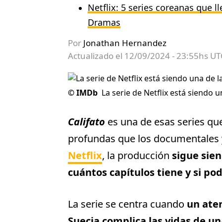
Netflix: 5 series coreanas que l
Dramas
Por
Jonathan Hernandez
Actualizado el
12/09/2024 - 23:55hs UT
©
IMDb
La serie de Netflix está siendo
Califato
es una de esas series que
profundas que los documentales 
Netflix
, la producción
sigue sie
cuántos capítulos tiene y si p
La serie se centra cuando
un ate
Suecia complica las vidas de u