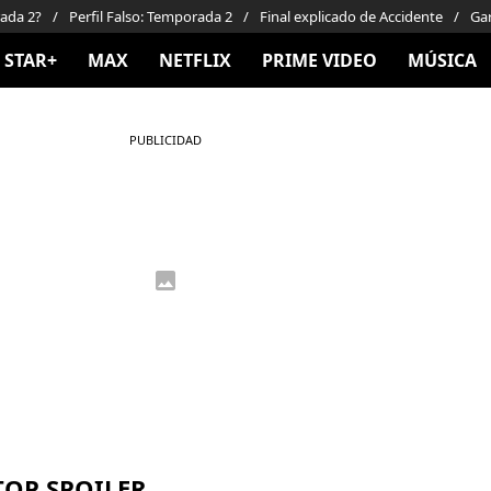
rada 2?
Perfil Falso: Temporada 2
Final explicado de Accidente
Gar
STAR+
MAX
NETFLIX
PRIME VIDEO
MÚSICA
PUBLICIDAD
TOP SPOILER