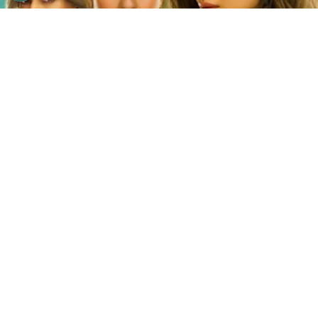
©
Netflix
Doble fortaleza en Netflix
Por
Jacqueline Arteaga
Una nueva cinta de suspenso romántico acaba
de llegar a la plataforma y ya está causando
furor, se trata de la
producción hindú ‘Doble
fortaleza’ en Netflix
, descubre
de qué trata
y
quiénes son los
actores y personajes que
integran el reparto.