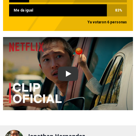
Me da igual
83
%
Ya votaron 6 personas
Play
Jonathan Hernandez