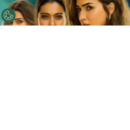
©
Netflix
Doble fortaleza en Netflix
Por
Jacqueline Arteaga
Una nueva cinta de suspenso romántico acaba
de llegar a la plataforma y ya está causando
furor, se trata de la
producción hindú ‘Doble
fortaleza’ en Netflix
, descubre
de qué trata
y
quiénes son los
actores y personajes que