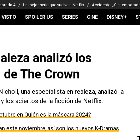
porada 4
La mejor serie que vuelve a Netflix
Accidente: ¿Sin temporad
 VISTO
SPOILER US
SERIES
CINE
DISNEY+
S
aleza analizó los
s de The Crown
choll, una especialista en realeza, analizó la
y los aciertos de la ficción de Netflix.
ctubre en Quién es la máscara 2024?
egan este noviembre, así son los nuevos K-Dramas