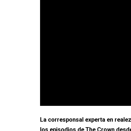
La corresponsal experta en realeza
los episodios de The Crown desde