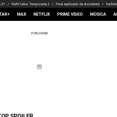
a 2?
Perfil Falso: Temporada 2
Final explicado de Accidente
Garfiel
TAR+
MAX
NETFLIX
PRIME VIDEO
MÚSICA
A
PUBLICIDAD
TOP SPOILER