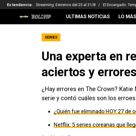
Es tendencia
:
Streaming: Estrenos del 23 al 31/8
El Encargado: Tem
ULTIMAS NOTICIAS
LO MÁS
SERIES
Una experta en re
aciertos y errore
¿Hay errores en The Crown? Katie Ni
serie y contó cuáles son los erroes 
¿Quién fue eliminado HOY 27 de o
Netflix: 5 series coreanas que ll