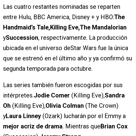
Las cuatro restantes nominadas se reparten
entre Hulu, BBC America, Disney + y HBO:
The
Handmaid’s Tale,Killing Eve,The Mandalorian
y
Succession
, respectivamente. La producción
ubicada en el universo deStar Wars fue la única
que se estrenó en el último año y ya confirmó su
segunda temporada para octubre.
Las series también fueron escogidas por sus
intérpretes.
Jodie Comer
(Killing Eve),
Sandra
Oh
(Killing Eve),
Olivia Colman
(The Crown)
y
Laura Linney
(Ozark) lucharán por el Emmy a
mejor acriz de drama
. Mientras que
Brian Cox