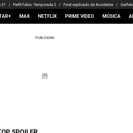
a 2?
Perfil Falso: Temporada 2
Final explicado de Accidente
Garfiel
TAR+
MAX
NETFLIX
PRIME VIDEO
MÚSICA
A
PUBLICIDAD
TOP SPOILER