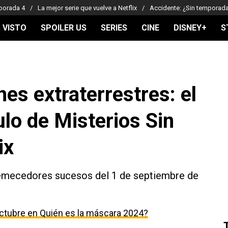
porada 4
La mejor serie que vuelve a Netflix
Accidente: ¿Sin temporad
 VISTO
SPOILER US
SERIES
CINE
DISNEY+
S
es extraterrestres: el
ulo de Misterios Sin
ix
remecedores sucesos del 1 de septiembre de
ctubre en Quién es la máscara 2024?