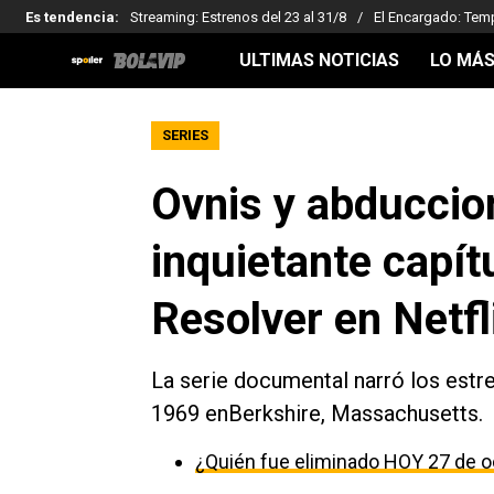
Es tendencia
:
Streaming: Estrenos del 23 al 31/8
El Encargado: Tem
ULTIMAS NOTICIAS
LO MÁS
SERIES
Ovnis y abduccion
inquietante capít
Resolver en Netfl
La serie documental narró los est
1969 enBerkshire, Massachusetts.
¿Quién fue eliminado HOY 27 de o