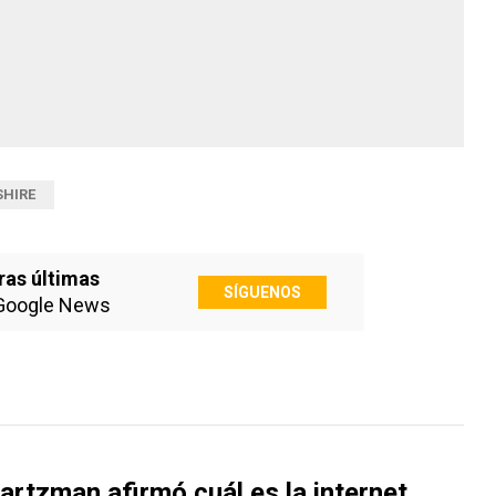
SHIRE
ras últimas
SÍGUENOS
Google News
rtzman afirmó cuál es la internet