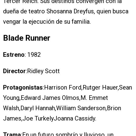
Tercer Reich. Sus destinos convergen con la
dueña de teatro Shosanna Dreyfus, quien busca
vengar la ejecución de su familia.
Blade Runner
Estreno
: 1982
Director
:Ridley Scott
Protagonistas
:Harrison Ford,Rutger Hauer,Sean
Young,Edward James Olmos,M. Emmet
Walsh,Daryl Hannah,William Sanderson,Brion
James,Joe TurkelyJoanna Cassidy.
Trama
:En un futuro sombrío y lluvioso, un