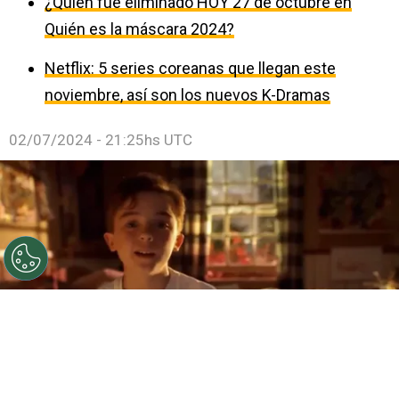
¿Quién fue eliminado HOY 27 de octubre en
Quién es la máscara 2024?
Netflix: 5 series coreanas que llegan este
noviembre, así son los nuevos K-Dramas
02/07/2024 - 21:25hs UTC
©
@a2031330163
La historia de Malcolm ya no es la