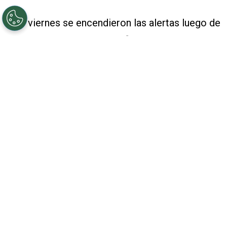
Este viernes se encendieron las alertas luego de
que aparentemente se confirmaran los rumores
sobre una supuesta boda entre
Luis Miguel
y
Paloma Cuevas
y aquí te decimos
qué se sabe,
así como cuál es la edad, fortuna e hijos de la
diseñadora española, quien también es una
conocida celebridad.
PUBLICIDAD