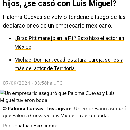
hijos, ¿se casó con Luis Miguel?
Paloma Cuevas se volvió tendencia luego de las
declaraciones de un empresario mexicano.
¿Brad Pitt manejó en la F1? Esto hizo el actor en
México
Michael Dorman: edad, estatura, pareja, series y
más del actor de Territorial
07/09/2024 - 03:58hs UTC
©
Paloma Cuevas - Instagram
Un empresario aseguró
que Paloma Cuevas y Luis Miguel tuvieron boda.
Por
Jonathan Hernandez