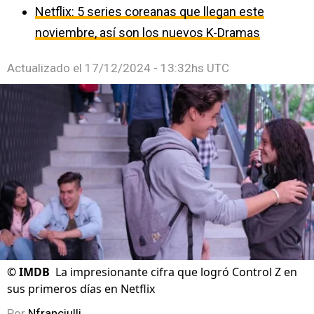
Netflix: 5 series coreanas que llegan este
noviembre, así son los nuevos K-Dramas
Actualizado el
17/12/2024 - 13:32hs UTC
©
IMDB
La impresionante cifra que logró Control Z en
sus primeros días en Netflix
Por
Nfranciulli