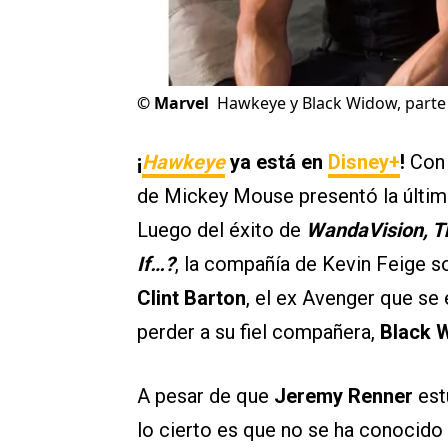
©
Marvel
Hawkeye y Black Widow, parte
¡
Hawkeye
ya está en
Disney+
!
Con 
de Mickey Mouse presentó la últim
Luego del éxito de
WandaVision, Th
If…?
, la compañía de Kevin Feige s
Clint Barton
, el ex Avenger que se
perder a su fiel compañera,
Black 
A pesar de que
Jeremy Renner
est
lo cierto es que no se ha conocido