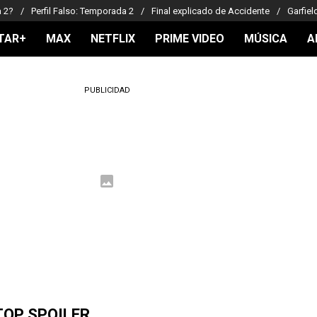
a 2?
Perfil Falso: Temporada 2
Final explicado de Accidente
Garfiel
TAR+
MAX
NETFLIX
PRIME VIDEO
MÚSICA
A
PUBLICIDAD
TOP SPOILER