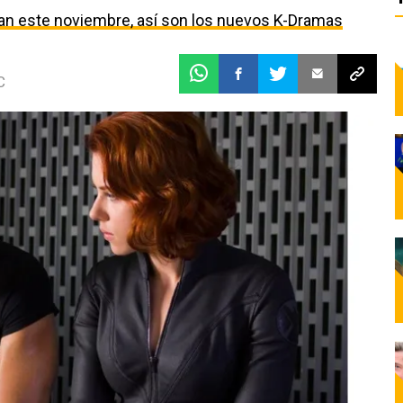
egan este noviembre, así son los nuevos K-Dramas
C