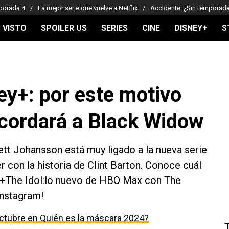
porada 4
La mejor serie que vuelve a Netflix
Accidente: ¿Sin temporad
 VISTO
SPOILER US
SERIES
CINE
DISNEY+
S
y+: por este motivo
ecordará a Black Widow
ett Johansson está muy ligado a la nueva serie
r con la historia de Clint Barton. Conoce cuál
d.+The Idol:lo nuevo de HBO Max con The
Instagram!
ctubre en Quién es la máscara 2024?