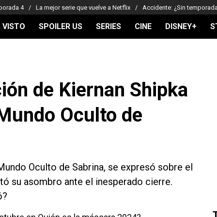
porada 4
La mejor serie que vuelve a Netflix
Accidente: ¿Sin temporad
 VISTO
SPOILER US
SERIES
CINE
DISNEY+
S
ción de Kiernan Shipka
l Mundo Oculto de
 Mundo Oculto de Sabrina, se expresó sobre el
estó su asombro ante el inesperado cierre.
ó?