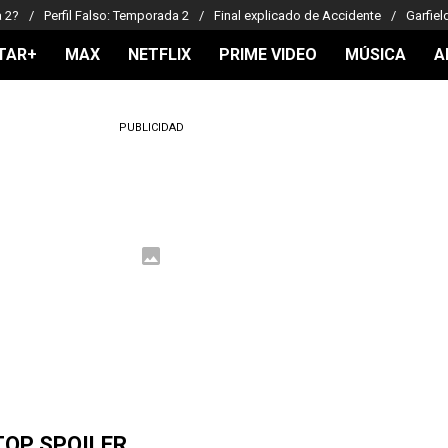
a 2?
Perfil Falso: Temporada 2
Final explicado de Accidente
Garfiel
TAR+
MAX
NETFLIX
PRIME VIDEO
MÚSICA
A
PUBLICIDAD
TOP SPOILER