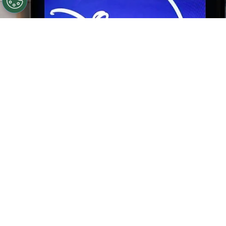
©
GETTY
Flow incluirá Disney+, aunque tendrá un costo
después de tres meses
Por
Nfranciulli
Se acerca el esperado lanzamiento de
Disney+
en Latinoamérica
y en las últimas horas se
conoció un gran noticia para los usuarios de
Argentina porque
Flow integrará a la
plataforma del streaming en su servicio
.