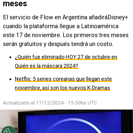
meses
El servicio de Flow en Argentina añadiráDisney+
cuando la plataforma llegue a Latinoamérica
este 17 de noviembre. Los primeros tres meses
serán gratuitos y después tendrá un costo.
¿Quién fue eliminado HOY 27 de octubre en
Quién es la máscara 2024?
Netflix: 5 series coreanas que llegan este
noviembre, así son los nuevos K-Dramas
Actualizado el
17/12/2024 - 15:50hs UTC