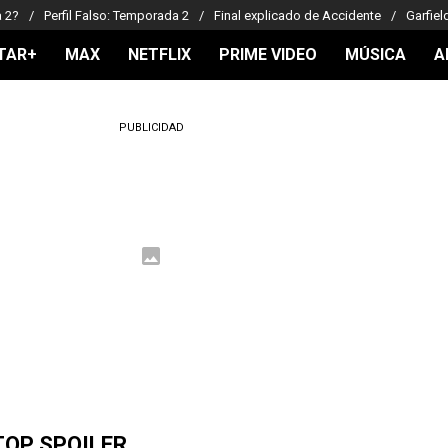
a 2?
Perfil Falso: Temporada 2
Final explicado de Accidente
Garfiel
TAR+
MAX
NETFLIX
PRIME VIDEO
MÚSICA
A
PUBLICIDAD
TOP SPOILER