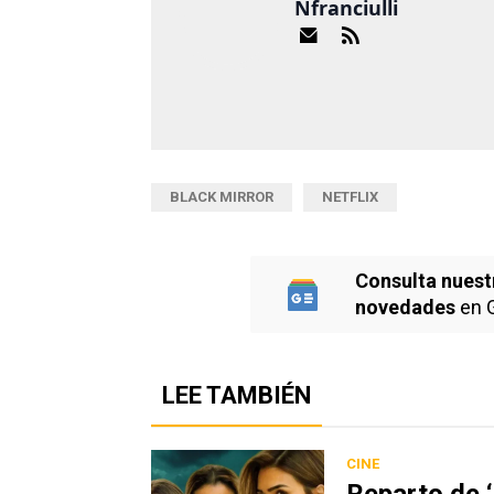
Nfranciulli
BLACK MIRROR
NETFLIX
Consulta nuest
novedades
en 
LEE TAMBIÉN
CINE