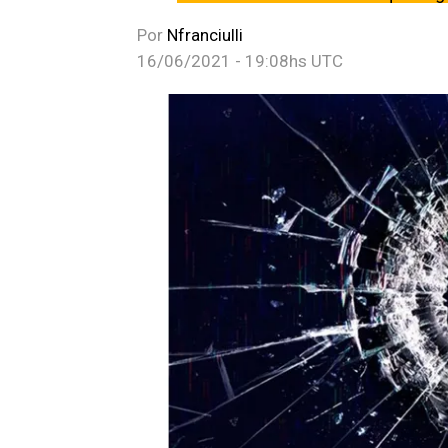
Por
Nfranciulli
16/06/2021 - 19:08hs UTC