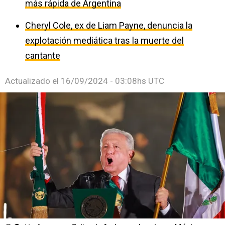
más rápida de Argentina
Cheryl Cole, ex de Liam Payne, denuncia la
explotación mediática tras la muerte del
cantante
Actualizado el
16/09/2024 - 03:08hs UTC