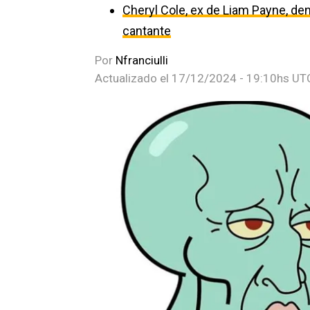
Cheryl Cole, ex de Liam Payne, den
cantante
Por
Nfranciulli
Actualizado el
17/12/2024 - 19:10hs UT