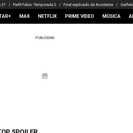
a 2?
Perfil Falso: Temporada 2
Final explicado de Accidente
Garfiel
TAR+
MAX
NETFLIX
PRIME VIDEO
MÚSICA
A
PUBLICIDAD
TOP SPOILER