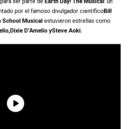
para ser parte de
Earth Day! The Musical
: un
tado por el famoso divulgador científico
Bill
h School Musical
estuvieron estrellas como
lio,Dixie D’Amelio ySteve Aoki.