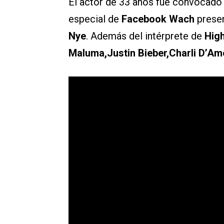
El actor de 33 años fue convocado 
especial de
Facebook Wach
presen
Nye
. Además del intérprete de
Hig
Maluma,Justin Bieber,Charli D’Ame