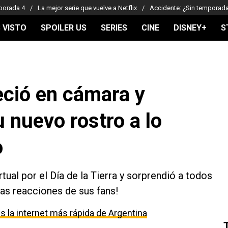
porada 4
La mejor serie que vuelve a Netflix
Accidente: ¿Sin temporad
 VISTO
SPOILER US
SERIES
CINE
DISNEY+
S
eció en cámara y
 nuevo rostro a lo
o
tual por el Día de la Tierra y sorprendió a todos
 las reacciones de sus fans!
 la internet más rápida de Argentina