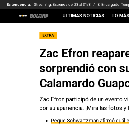
Es tendencia
:
Streaming: Estrenos del 23 al 31/8
El Encargado: Tem
ULTIMAS NOTICIAS
LO MÁS
EXTRA
Zac Efron reapar
sorprendió con su
Calamardo Guap
Zac Efron participó de un evento vir
por su apariencia. ¡Mira las fotos y
Peque Schwartzman afirmó cuál es