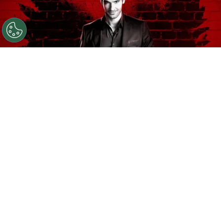
©
Netflix
Tom Ellis se ganó el cariño de los fans por su
rol protagónico en Lucifer.
Por
Sebastián Medina
“Aburrido de ser amo del infierno, el diablo se
muda a Los Ángeles donde abre un club
nocturno y se relaciona con una detective de
homicidios”
, reza la premisa de
Lucifer
. La