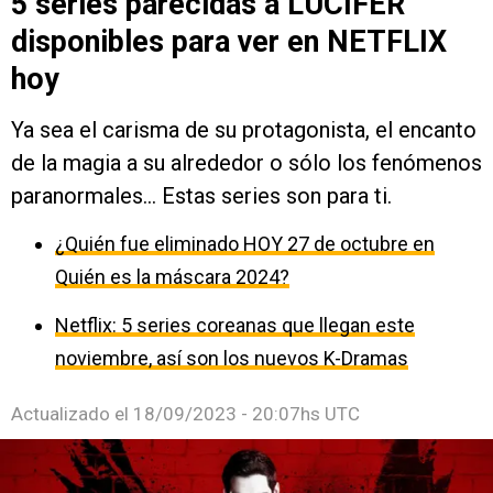
5 series parecidas a LUCIFER
disponibles para ver en NETFLIX
hoy
Ya sea el carisma de su protagonista, el encanto
de la magia a su alrededor o sólo los fenómenos
paranormales... Estas series son para ti.
¿Quién fue eliminado HOY 27 de octubre en
Quién es la máscara 2024?
Netflix: 5 series coreanas que llegan este
noviembre, así son los nuevos K-Dramas
Actualizado el
18/09/2023 - 20:07hs UTC