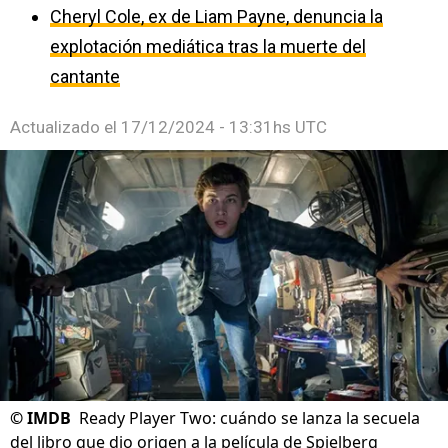
Cheryl Cole, ex de Liam Payne, denuncia la
explotación mediática tras la muerte del
cantante
Actualizado el
17/12/2024 - 13:31hs UTC
©
IMDB
Ready Player Two: cuándo se lanza la secuela
del libro que dio origen a la película de Spielberg