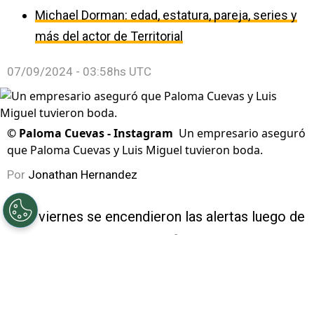
Michael Dorman: edad, estatura, pareja, series y
más del actor de Territorial
07/09/2024 - 03:58hs UTC
©
Paloma Cuevas - Instagram
Un empresario aseguró
que Paloma Cuevas y Luis Miguel tuvieron boda.
Por
Jonathan Hernandez
Este viernes se encendieron las alertas luego de
que aparentemente se confirmaran los rumores
sobre una supuesta boda entre
Luis Miguel
y
Paloma Cuevas
y aquí te decimos
qué se sabe,
así como cuál es la edad, fortuna e hijos de la