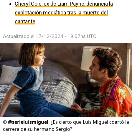
Cheryl Cole, ex de Liam Payne, denuncia la
explotación mediática tras la muerte del
cantante
Actualizado el
17/12/2024 - 19:07hs UTC
©
@serieluismiguel
¿Es cierto que Luis Miguel coartó la
carrera de su hermano Sergio?