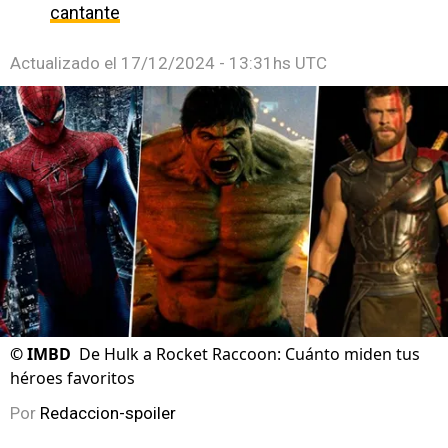
cantante
Actualizado el
17/12/2024 - 13:31hs UTC
©
IMBD
De Hulk a Rocket Raccoon: Cuánto miden tus
héroes favoritos
Por
Redaccion-spoiler