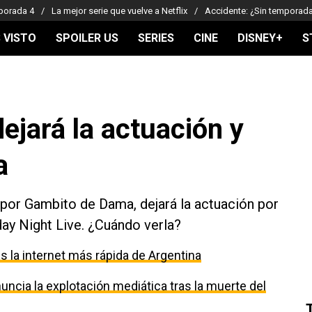
porada 4
La mejor serie que vuelve a Netflix
Accidente: ¿Sin temporad
 VISTO
SPOILER US
SERIES
CINE
DISNEY+
S
ejará la actuación y
a
x por Gambito de Dama, dejará la actuación por
day Night Live. ¿Cuándo verla?
 la internet más rápida de Argentina
uncia la explotación mediática tras la muerte del