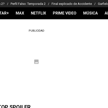
a 2?
Perfil Falso: Temporada 2
Final explicado de Accidente
Garfiel
TAR+
MAX
NETFLIX
PRIME VIDEO
MÚSICA
A
PUBLICIDAD
TOP SPOILER