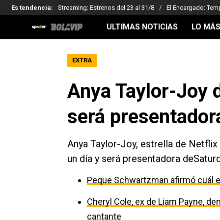
Es tendencia
:
Streaming: Estrenos del 23 al 31/8
El Encargado: Tem
ULTIMAS NOTICIAS
LO MÁS
EXTRA
Anya Taylor-Joy d
será presentador
Anya Taylor-Joy, estrella de Netfli
un día y será presentadora deSatur
Peque Schwartzman afirmó cuál es
Cheryl Cole, ex de Liam Payne, den
cantante