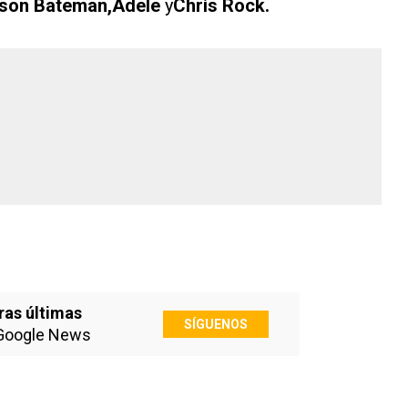
ason Bateman,Adele
y
Chris Rock.
ras últimas
SÍGUENOS
Google News