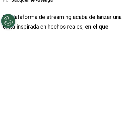
Por
Jacqueline Arteaga
La plataforma de streaming acaba de lanzar una
cinta inspirada en hechos reales,
en el que
cuatro adolescentes tomaron el control de un
avión comercial en Nigeria
, se trata de
‘El
secuestro de 1993’ (Hijack ’92)
y esta es
la
verdadera historia detrás de la cinta
.
PUBLICIDAD