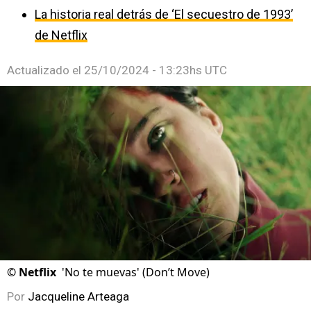
La historia real detrás de ‘El secuestro de 1993’
de Netflix
Actualizado el
25/10/2024 - 13:23hs UTC
©
Netflix
'No te muevas' (Don’t Move)
Por
Jacqueline Arteaga