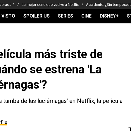
porada 4
La mejor serie que vuelve a Netflix
Accidente: ¿Sin temporad
 VISTO
SPOILER US
SERIES
CINE
DISNEY+
S
elícula más triste de
uándo se estrena 'La
érnagas'?
tumba de las luciérnagas' en Netflix, la película
flix