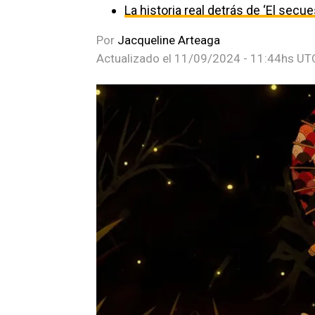
La historia real detrás de ‘El secu
Por
Jacqueline Arteaga
Actualizado el
11/09/2024 - 11:44hs UT