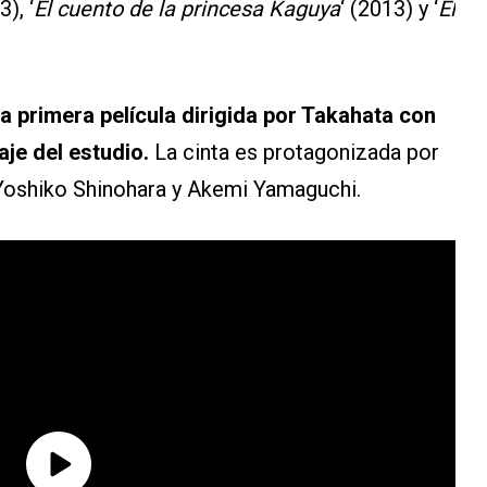
3), ‘
El cuento de la princesa Kaguya
‘ (2013) y ‘
El
la primera película dirigida por Takahata con
aje del estudio.
La cinta es protagonizada por
 Yoshiko Shinohara y Akemi Yamaguchi.