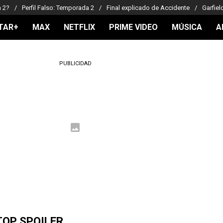
a 2?
Perfil Falso: Temporada 2
Final explicado de Accidente
Garfiel
TAR+
MAX
NETFLIX
PRIME VIDEO
MÚSICA
A
PUBLICIDAD
TOP SPOILER