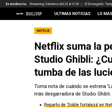
Es tendencia
:
Streaming: Estrenos del 23 al 31/8
El Encargado: Tem
ULTIMAS NOTICIAS
LO MÁS
NETFLIX
Netflix suma la p
Studio Ghibli: ¿C
tumba de las luci
Toma nota de cuándo se estrena 'La 
más desgarradora de Studio Ghibli.
Reparto de ‘Doble fortaleza’ en Net