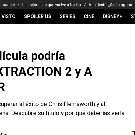
porada 4
La mejor serie que vuelve a Netflix
Accidente: ¿Sin temporad
 VISTO
SPOILER US
SERIES
CINE
DISNEY+
S
ícula podría
TRACTION 2 y A
R
uperar al éxito de Chris Hemsworth y al
ña. Descubre su título y por qué deberías verla