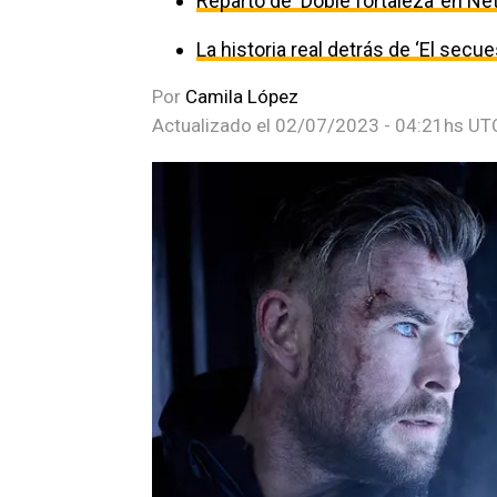
Reparto de ‘Doble fortaleza’ en Net
La historia real detrás de ‘El secu
Por
Camila López
Actualizado el
02/07/2023 - 04:21hs UT