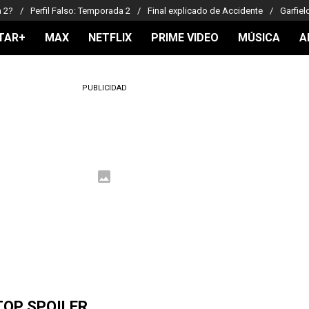
a 2?
Perfil Falso: Temporada 2
Final explicado de Accidente
Garfiel
TAR+
MAX
NETFLIX
PRIME VIDEO
MÚSICA
A
PUBLICIDAD
TOP SPOILER