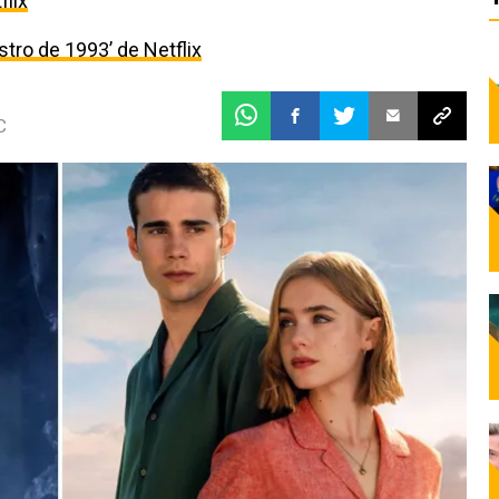
flix
estro de 1993’ de Netflix
C