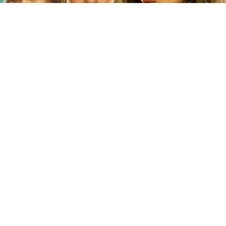
©
Netflix
Doble fortaleza en Netflix
Por
Jacqueline Arteaga
Una nueva cinta de suspenso romántico acaba
de llegar a la plataforma y ya está causando
furor, se trata de la
producción hindú ‘Doble
fortaleza’ en Netflix
, descubre
de qué trata
y
quiénes son los
actores y personajes que
integran el reparto.