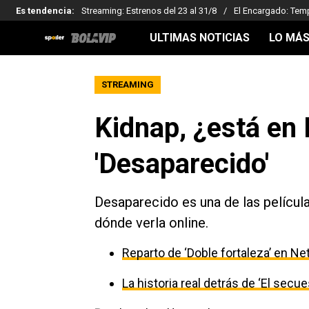
Es tendencia
:
Streaming: Estrenos del 23 al 31/8
El Encargado: Tem
ULTIMAS NOTICIAS
LO MÁS
STREAMING
Kidnap, ¿está en 
'Desaparecido'
Desaparecido es una de las películ
dónde verla online.
Reparto de ‘Doble fortaleza’ en Net
La historia real detrás de ‘El secu