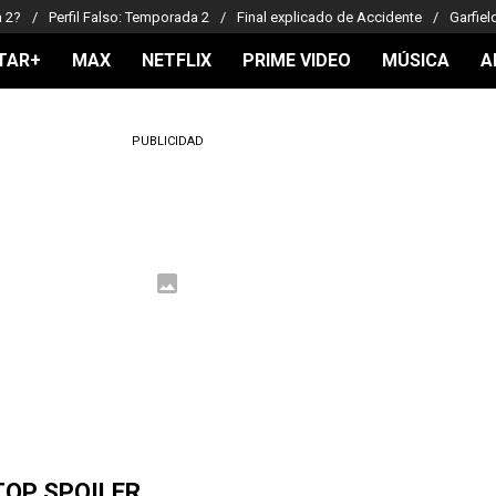
a 2?
Perfil Falso: Temporada 2
Final explicado de Accidente
Garfiel
TAR+
MAX
NETFLIX
PRIME VIDEO
MÚSICA
A
PUBLICIDAD
TOP SPOILER