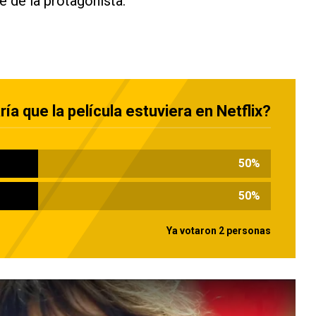
e de la protagonista.
ía que la película estuviera en Netflix?
50
%
50
%
Ya votaron 2 personas