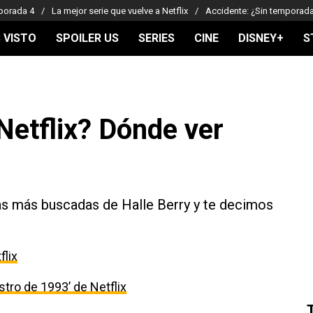
porada 4
La mejor serie que vuelve a Netflix
Accidente: ¿Sin temporad
 VISTO
SPOILER US
SERIES
CINE
DISNEY+
S
Netflix? Dónde ver
as más buscadas de Halle Berry y te decimos
flix
estro de 1993’ de Netflix