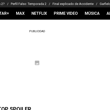
a 2?
Perfil Falso: Temporada 2
Final explicado de Accidente
Garfiel
TAR+
MAX
NETFLIX
PRIME VIDEO
MÚSICA
A
PUBLICIDAD
TOP SPOILER