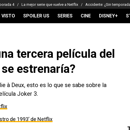
porada 4
La mejor serie que vuelve a Netflix
Accidente: ¿Sin temporad
 VISTO
SPOILER US
SERIES
CINE
DISNEY+
S
na tercera película del
se estrenaría?
lie à Deux, esto es lo que se sabe sobre la
elícula Joker 3.
flix
estro de 1993’ de Netflix