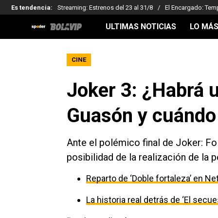
Es tendencia
:
Streaming: Estrenos del 23 al 31/8
El Encargado: Tem
ULTIMAS NOTICIAS
LO MÁS
CINE
Joker 3: ¿Habrá u
Guasón y cuándo 
Ante el polémico final de Joker: Fo
posibilidad de la realización de la p
Reparto de ‘Doble fortaleza’ en Net
La historia real detrás de ‘El secu