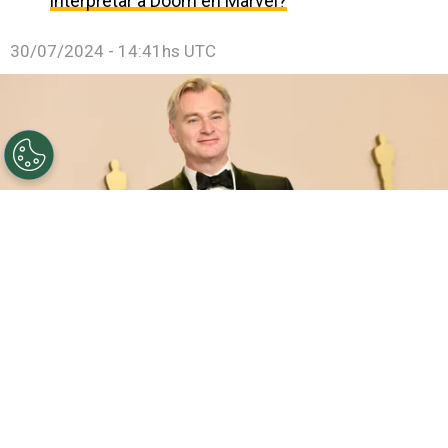
interpretar a Doom en Marvel?
30/07/2024 - 14:41hs UTC
©
Getty Images
Las mejores películas de Christopher
Nolan en streaming.
Por
Enzo Rueda