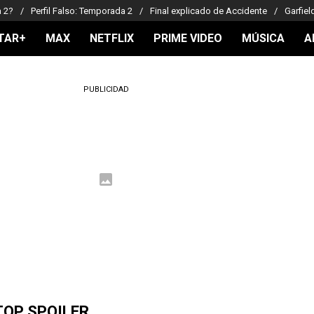
a 2?
Perfil Falso: Temporada 2
Final explicado de Accidente
Garfiel
TAR+
MAX
NETFLIX
PRIME VIDEO
MÚSICA
A
PUBLICIDAD
TOP SPOILER