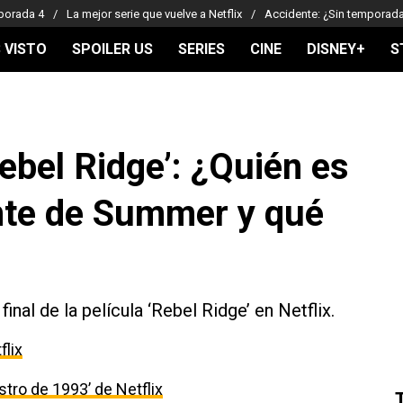
porada 4
La mejor serie que vuelve a Netflix
Accidente: ¿Sin temporad
 VISTO
SPOILER US
SERIES
CINE
DISNEY+
S
Rebel Ridge’: ¿Quién es
nte de Summer y qué
inal de la película ‘Rebel Ridge’ en Netflix.
flix
estro de 1993’ de Netflix