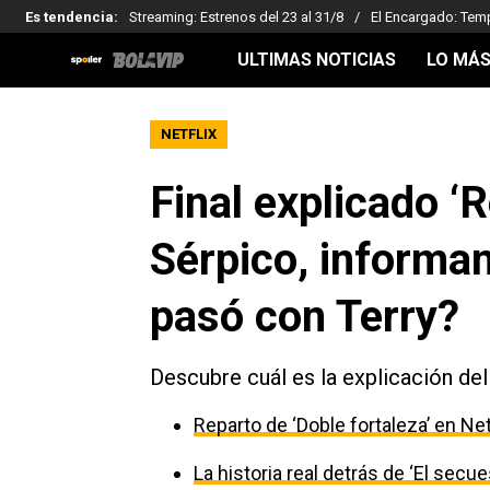
Es tendencia
:
Streaming: Estrenos del 23 al 31/8
El Encargado: Tem
ULTIMAS NOTICIAS
LO MÁS
NETFLIX
Final explicado ‘
Sérpico, informa
pasó con Terry?
Descubre cuál es la explicación del f
Reparto de ‘Doble fortaleza’ en Net
La historia real detrás de ‘El secu