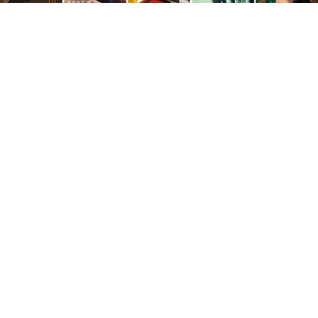
©
IMDb
Las películas más esperadas de lo que queda
de 2024.
Por
Enzo Rueda
Nos encontramos en la segunda parte de 2024,
después de una primera mitad repleta de
estrenos y novedades importantes en
cine
. Sin
embargo, quedan seis meses por delante en los
que continuarán lanzando títulos destacados y
esperados por los espectadores de todo el